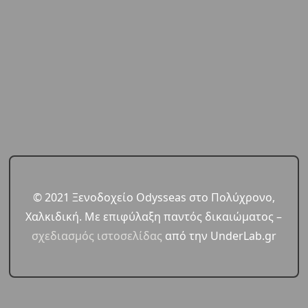
© 2021 Ξενοδοχείο Odysseas στο Πολύχρονο,
Χαλκιδική. Με επιφύλαξη παντός δικαιώματος –
σχεδιασμός ιστοσελίδας
από την UnderLab.gr