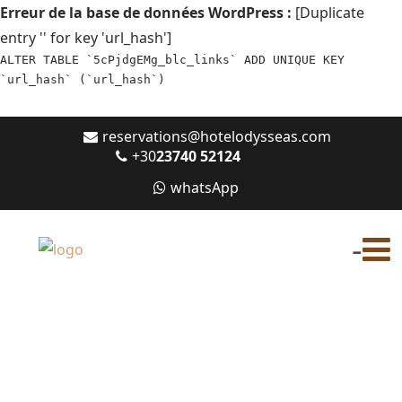
Erreur de la base de données WordPress :
[Duplicate
entry '' for key 'url_hash']
ALTER TABLE `5cPjdgEMg_blc_links` ADD UNIQUE KEY
`url_hash` (`url_hash`)
reservations@hotelodysseas.com
+30
23740 52124
whatsApp
-