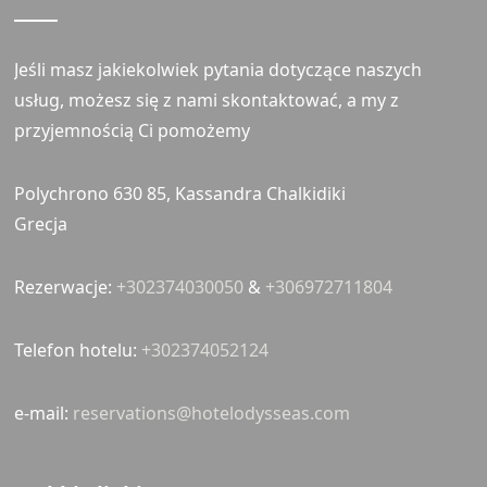
Jeśli masz jakiekolwiek pytania dotyczące naszych
usług, możesz się z nami skontaktować, a my z
przyjemnością Ci pomożemy
Polychrono 630 85, Kassandra Chalkidiki
Grecja
Rezerwacje:
+302374030050
&
+306972711804
Telefon hotelu:
+302374052124
e-mail:
reservations@hotelodysseas.com