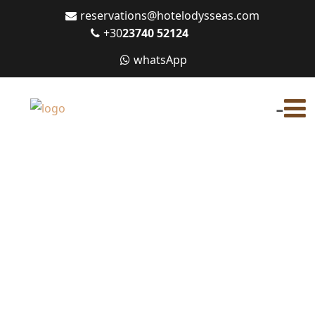
reservations@hotelodysseas.com
+30
23740 52124
whatsApp
-