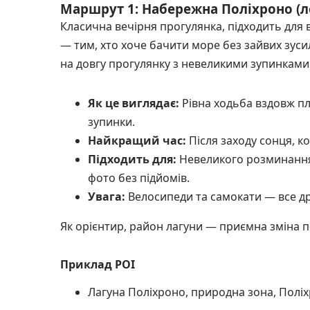
Маршрут 1: Набережна Поліхроно (л
Класична вечірня прогулянка, підходить для 
— тим, хто хоче бачити море без зайвих зус
на довгу прогулянку з невеликими зупинками
Як це виглядає:
Рівна ходьба вздовж пля
зупинки.
Найкращий час:
Після заходу сонця, ко
Підходить для:
Невеликого розминання пі
фото без підйомів.
Увага:
Велосипеди та самокати — все др
Як орієнтир, район лагуни — приємна зміна 
Приклад POI
Лагуна Поліхроно, природна зона, Поліхр