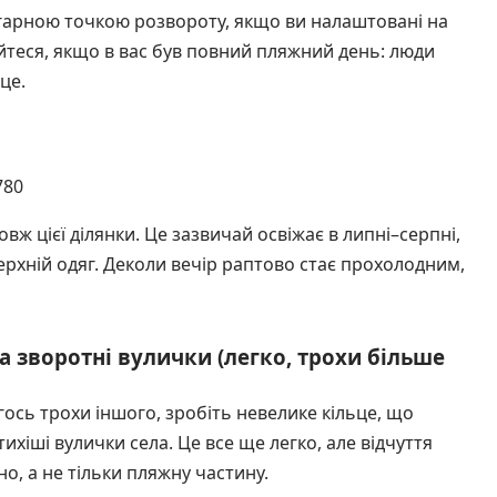
и гарною точкою розвороту, якщо ви налаштовані на
теся, якщо в вас був повний пляжний день: люди
це.
780
вж цієї ділянки. Це зазвичай освіжає в липні–серпні,
верхній одяг. Деколи вечір раптово стає прохолодним,
а зворотні вулички (легко, трохи більше
ось трохи іншого, зробіть невелике кільце, що
хіші вулички села. Це все ще легко, але відчуття
о, а не тільки пляжну частину.