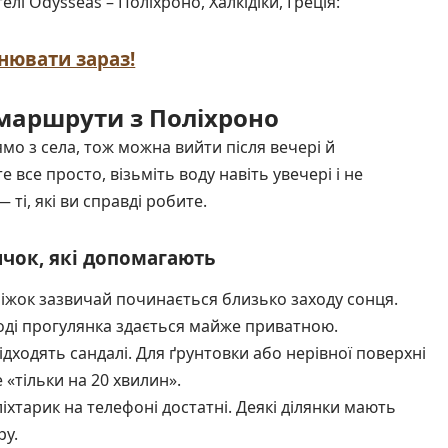
елі Odysseas – Поліхроно, Халкідіки, Греція:
нювати зараз!
 маршрути з Поліхроно
о з села, тож можна вийти після вечері й
 все просто, візьміть воду навіть увечері і не
ті, які ви справді робите.
ичок, які допомагають
жок зазвичай починається близько заходу сонця.
оді прогулянка здається майже приватною.
ідходять сандалі. Для ґрунтовки або нерівної поверхні
 «тільки на 20 хвилин».
іхтарик на телефоні достатні. Деякі ділянки мають
ру.