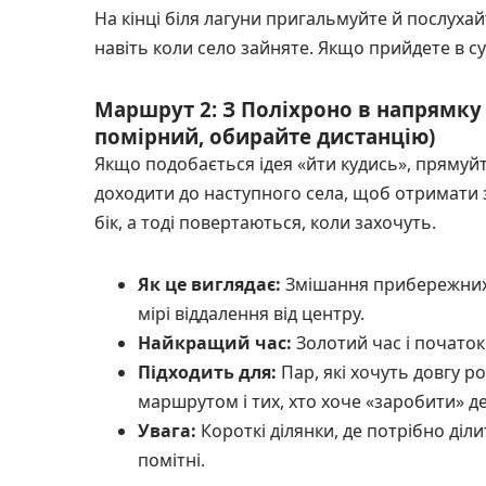
На кінці біля лагуни пригальмуйте й послуха
навіть коли село зайняте. Якщо прийдете в сут
Маршрут 2: З Поліхроно в напрямку
помірний, обирайте дистанцію)
Якщо подобається ідея «йти кудись», прямуйт
доходити до наступного села, щоб отримати 
бік, а тоді повертаються, коли захочуть.
Як це виглядає:
Змішання прибережних ді
мірі віддалення від центру.
Найкращий час:
Золотий час і початок 
Підходить для:
Пар, які хочуть довгу р
маршрутом і тих, хто хоче «заробити» де
Увага:
Короткі ділянки, де потрібно діл
помітні.