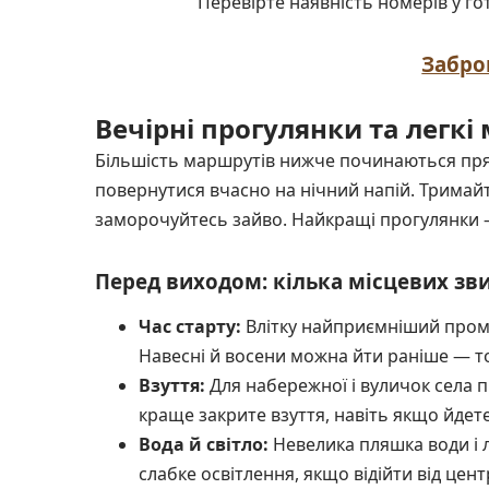
Перевірте наявність номерів у гот
Забро
Вечірні прогулянки та легкі
Більшість маршрутів нижче починаються прям
повернутися вчасно на нічний напій. Тримайте
заморочуйтесь зайво. Найкращі прогулянки — 
Перед виходом: кілька місцевих зв
Час старту:
Влітку найприємніший промі
Навесні й восени можна йти раніше — т
Взуття:
Для набережної і вуличок села п
краще закрите взуття, навіть якщо йдете
Вода й світло:
Невелика пляшка води і л
слабке освітлення, якщо відійти від цент