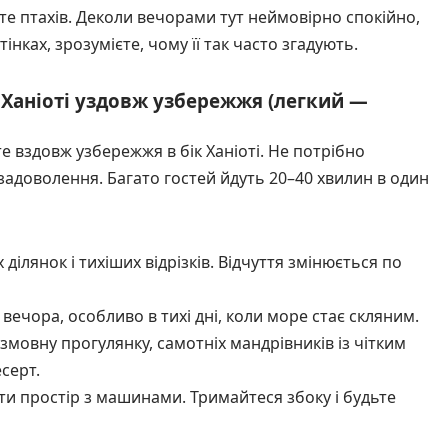
йте птахів. Деколи вечорами тут неймовірно спокійно,
інках, зрозумієте, чому її так часто згадують.
 Ханіоті уздовж узбережжя (легкий —
е вздовж узбережжя в бік Ханіоті. Не потрібно
задоволення. Багато гостей йдуть 20–40 хвилин в один
лянок і тихіших відрізків. Відчуття змінюється по
вечора, особливо в тихі дні, коли море стає скляним.
озмовну прогулянку, самотніх мандрівників із чітким
серт.
ити простір з машинами. Тримайтеся збоку і будьте