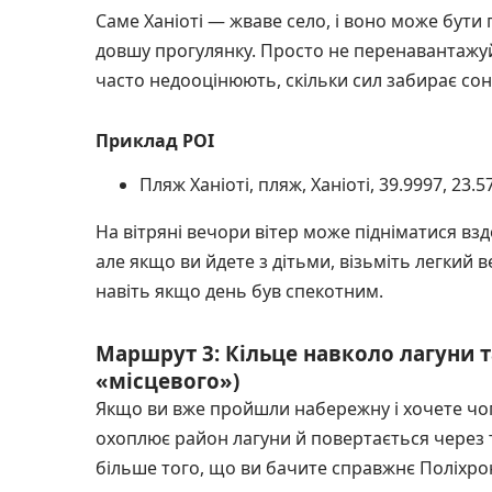
Саме Ханіоті — жваве село, і воно може бут
довшу прогулянку. Просто не перенавантажуй
часто недооцінюють, скільки сил забирає сон
Приклад POI
Пляж Ханіоті, пляж, Ханіоті, 39.9997, 23.5
На вітряні вечори вітер може підніматися вздо
але якщо ви йдете з дітьми, візьміть легкий 
навіть якщо день був спекотним.
Маршрут 3: Кільце навколо лагуни т
«місцевого»)
Якщо ви вже пройшли набережну і хочете чог
охоплює район лагуни й повертається через ти
більше того, що ви бачите справжнє Поліхрон