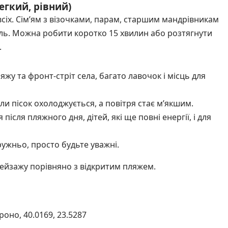
егкий, рівний)
всіх. Сім’ям з візочками, парам, старшим мандрівникам
иль. Можна робити коротко 15 хвилин або розтягнути
.
жу та фронт-стріт села, багато лавочок і місць для
ли пісок охолоджується, а повітря стає м’якшим.
сля пляжного дня, дітей, які ще повні енергії, і для
ужньо, просто будьте уважні.
пейзажу порівняно з відкритим пляжем.
оно, 40.0169, 23.5287