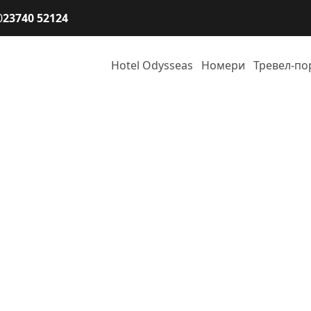
0
23740 52124
Hotel Odysseas
Номери
Тревел-по