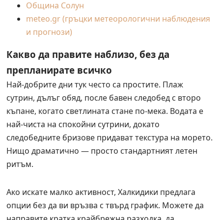
Община Солун
meteo.gr (гръцки метеорологични наблюдения
и прогнози)
Какво да правите наблизо, без да
препланирате всичко
Най-добрите дни тук често са простите. Плаж
сутрин, дълъг обяд, после бавен следобед с второ
къпане, когато светлината стане по-мека. Водата е
най-чиста на спокойни сутрини, докато
следобедните бризове придават текстура на морето.
Нищо драматично — просто стандартният летен
ритъм.
Ако искате малко активност, Халкидики предлага
опции без да ви връзва с твърд график. Можете да
направите кратка крайбрежна разходка, да