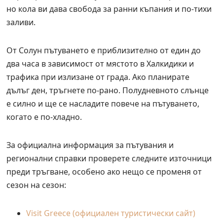
но кола ви дава свобода за ранни къпания и по-тихи
заливи.
От Солун пътуването е приблизително от един до
два часа в зависимост от мястото в Халкидики и
трафика при излизане от града. Ако планирате
дълъг ден, тръгнете по-рано. Полудневното слънце
е силно и ще се насладите повече на пътуването,
когато е по-хладно.
За официална информация за пътувания и
регионални справки проверете следните източници
преди тръгване, особено ако нещо се променя от
сезон на сезон:
Visit Greece (официален туристически сайт)