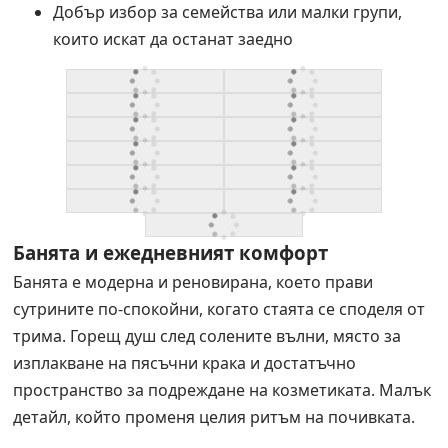
Добър избор за семейства или малки групи,
които искат да останат заедно
Банята и ежедневният комфорт
Банята е модерна и реновирана, което прави
сутрините по-спокойни, когато стаята се споделя от
трима. Горещ душ след солените вълни, място за
изплакване на пясъчни крака и достатъчно
пространство за подреждане на козметиката. Малък
детайл, който променя целия ритъм на почивката.