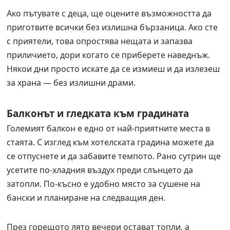
Ако пътувате с деца, ще оцените възможността да
приготвите всички без излишна бързаница. Ако сте
с приятели, това опростява нещата и запазва
приличието, дори когато се приберете наведнъж.
Някои дни просто искате да се измиеш и да излезеш
за храна — без излишни драми.
Балконът и гледката към градината
Големият балкон е едно от най-приятните места в
стаята. С изглед към хотелската градина можете да
се отпуснете и да забавите темпото. Рано сутрин ще
усетите по-хладния въздух преди слънцето да
затопли. По-късно е удобно място за сушене на
бански и планиране на следващия ден.
През горещото лято вечери остават топли, а