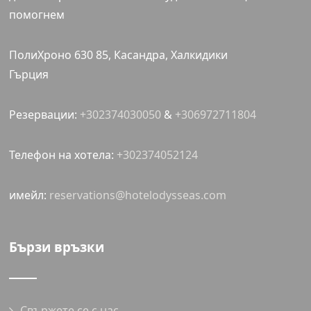
помогнем
ПолиХроно 630 85, Касандра, Халкидики
Гърция
Резервации:
+302374030050
&
+306972711804
Телефон на хотела:
+302374052124
имейл:
reservations@hotelodysseas.com
Бързи връзки
Свържете се с нас