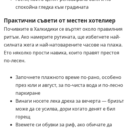
спокойна гледка към градината
Практични съвети от местен хотелиер
Почивките в Халкидики се въртят около правилния
ритъм. Ако намерите рутината, ще избегнете най-
силната жега и най-натоварените часове на плажа.
Ето няколко прости навика, които правят престоя
по-лесен.
Започнете плажното време по-рано, особено
през юли и август, за по-чиста вода и по-лесно
паркиране
Винаги носете лека дреха за вечерта — бризът
може да се усилва, дори когато денят е бил
горещ
Вземете си обувки за риф, ако обичате да