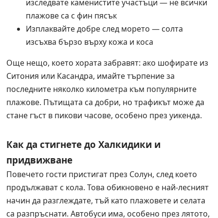
изследвате каменистите участъци — не всички
плажове са с фин пясък
Изплаквайте добре след морето — солта
изсъхва бързо върху кожа и коса
Още нещо, което хората забравят: ако шофирате из
Ситония или Касандра, имайте търпение за
последните няколко километра към популярните
плажове. Пътищата са добри, но трафикът може да
стане гъст в пикови часове, особено през уикенда.
Как да стигнете до Халкидики и
придвижване
Повечето гости пристигат през Солун, след което
продължават с кола. Това обикновено е най-лесният
начин да разглеждате, тъй като плажовете и селата
са разпръснати. Автобуси има, особено през лятото,