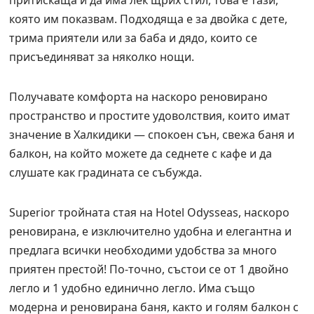
притискаща и да има лек щрих стил, това е тази,
която им показвам. Подходяща е за двойка с дете,
трима приятели или за баба и дядо, които се
присъединяват за няколко нощи.
Получавате комфорта на наскоро реновирано
пространство и простите удоволствия, които имат
значение в Халкидики — спокоен сън, свежа баня и
балкон, на който можете да седнете с кафе и да
слушате как градината се събужда.
Superior тройната стая на Hotel Odysseas, наскоро
реновирана, е изключително удобна и елегантна и
предлага всички необходими удобства за много
приятен престой! По-точно, състои се от 1 двойно
легло и 1 удобно единично легло. Има също
модерна и реновирана баня, както и голям балкон с