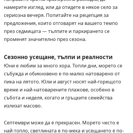
намерите изглед, или да отидете в някое село за
сериозна вечеря. Попитайте на рецепция за
предложения, които отговарят на вашето темпо
през седмицата — тълпите и паркирането се
променят значително през сезона.
Сезонно усещане, тълпи и реалности
Юни е любим за много хора. Топли дни, морето се
събужда и обикновено е по-малко натоварено от
пика на лятото. Юли и август носят най-горещото
време и най-натоварените плажове, особено в
събота и неделя, когато и гръцките семейства
излизат масово.
Септември може да е прекрасен. Морето често е
най-топло, светлината е по-мека и усещането е по-