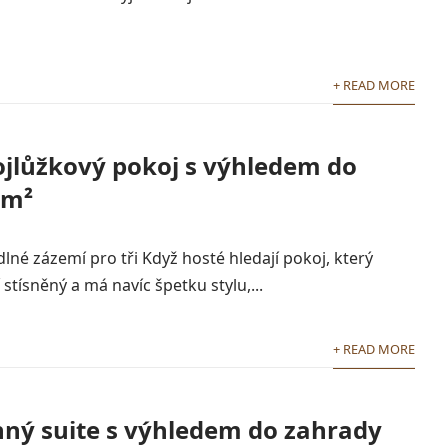
+ READ MORE
ojlůžkový pokoj s výhledem do
 m²
né zázemí pro tři Když hosté hledají pokoj, který
 stísněný a má navíc špetku stylu,...
+ READ MORE
nný suite s výhledem do zahrady