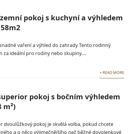
ízemní pokoj s kuchyní a výhledem
 58m2
 snadné vaření a výhled do zahrady Tento rodinný
 za ideální pro rodiny nebo skupiny....
+ READ MORE
superior pokoj s bočním výhledem
8 m²)
r dvoulůžkový pokoj je skvělá volba, pokud chcete
idného a o něco výjimečnějšího než běžné dovolenkové