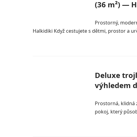
(36 m²) — H
Prostorný, moder
Halkidiki Když cestujete s dětmi, prostor a urči
Deluxe troj
výhledem d
Prostorná, klidná 
pokoj, který působ