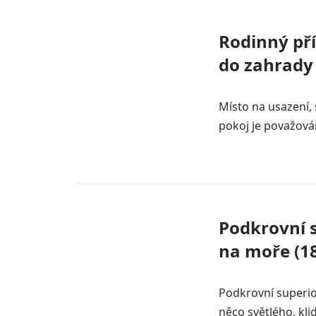
Rodinný př
do zahrady
Místo na usazení,
pokoj je považován
Podkrovní 
na moře (1
Podkrovní superio
něco světlého, kl