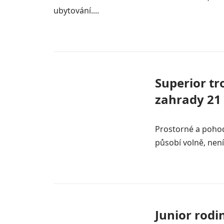
ubytování....
Superior tr
zahrady 21
Prostorné a pohodl
působí volně, není
Junior rodi