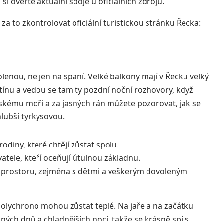
si ověřte aktuální spoje u oficiálních zdrojů.
za to zkontrolovat oficiální turistickou stránku Řecka:
enou, ne jen na spaní. Velké balkony mají v Řecku velký
 stínu a vedou se tam ty pozdní noční rozhovory, když
jskému moři a za jasných rán můžete pozorovat, jak se
lubší tyrkysovou.
odiny, které chtějí zůstat spolu.
atele, kteří oceňují útulnou základnu.
e prostoru, zejména s dětmi a veškerým dovoleným
v Polychrono mohou zůstat teplé. Na jaře a na začátku
ých dnů a chladnějších nocí, takže se krásně spí s