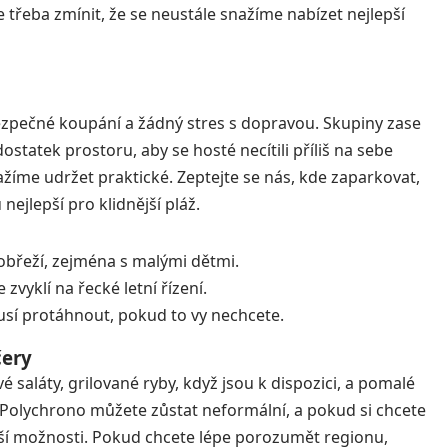
e třeba zmínit, že se neustále snažíme nabízet nejlepší
bezpečné koupání a žádný stres s dopravou. Skupiny zase
dostatek prostoru, aby se hosté necítili příliš na sebe
nažíme udržet praktické. Zeptejte se nás, kde zaparkovat,
nejlepší pro klidnější pláž.
pobřeží, zejména s malými dětmi.
vyklí na řecké letní řízení.
sí protáhnout, pokud to vy nechcete.
čery
é saláty, grilované ryby, když jsou k dispozici, a pomalé
 Polychrono můžete zůstat neformální, a pokud si chcete
nější možnosti. Pokud chcete lépe porozumět regionu,