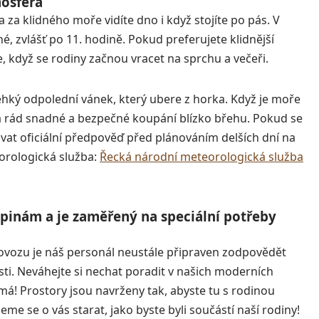
osféra
za klidného moře vidíte dno i když stojíte po pás. V
né, zvlášť po 11. hodině. Pokud preferujete klidnější
 když se rodiny začnou vracet na sprchu a večeři.
lehký odpolední vánek, který ubere z horka. Když je moře
 má rád snadné a bezpečné koupání blízko břehu. Pokud se
t oficiální předpověď před plánováním delších dní na
orologická služba:
Řecká národní meteorologická služba
pinám a je zaměřený na speciální potřeby
vozu je náš personál neustále připraven zodpovědět
ti. Neváhejte si nechat poradit v našich moderních
ímá! Prostory jsou navrženy tak, abyste tu s rodinou
eme se o vás starat, jako byste byli součástí naší rodiny!