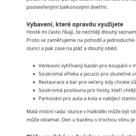
pootevřenými balkonovými dveřmi.
Vybavení, které opravdu využijete
Hosté mi často říkají, že nechtějí dlouhý seznam 
Proto se zaměřujeme na pohodlí a jednoduché rut
slunci a pak zase na pláž a dlouhý oběd.
Venkovní vyhřívaný bazén pro koupání v 
Soukromá vířivka a jacuzzi pro skutečné uv
Restaurace a bar pro večery, kdy chcete zů
Soukromá posilovna pro hosty, kteří chtějí
Parkování pro auta a kola a nabíjecí stanic
Malá místní rada: slunce v Halkidiki může být sil
může oklamat. Den u bazénu s trochou stínu je č