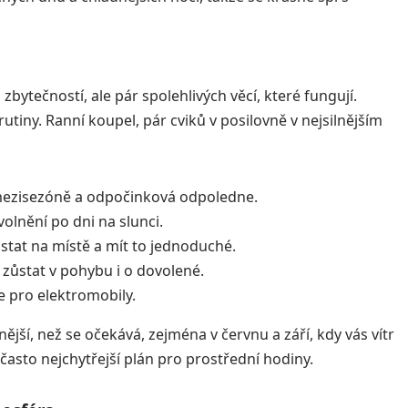
zbytečností, ale pár spolehlivých věcí, které fungují.
iny. Ranní koupel, pár cviků v posilovně v nejsilnějším
mezisezóně a odpočinková odpoledne.
olnění po dni na slunci.
stat na místě a mít to jednoduché.
 zůstat v pohybu i o dovolené.
e pro elektromobily.
nější, než se očekává, zejména v červnu a září, kdy vás vítr
asto nejchytřejší plán pro prostřední hodiny.