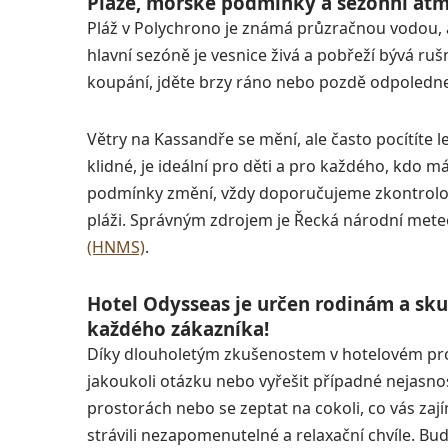
Pláže, mořské podmínky a sezónní atm
Pláž v Polychrono je známá průzračnou vodou, a 
hlavní sezóně je vesnice živá a pobřeží bývá ruš
koupání, jděte brzy ráno nebo pozdě odpoledne,
Větry na Kassandře se mění, ale často pocítíte 
klidné, je ideální pro děti a pro každého, kdo
podmínky změní, vždy doporučujeme zkontrolova
pláži. Správným zdrojem je Řecká národní mete
(HNMS)
.
Hotel Odysseas je určen rodinám a sku
každého zákazníka!
Díky dlouholetým zkušenostem v hotelovém pro
jakoukoli otázku nebo vyřešit případné nejasnos
prostorách nebo se zeptat na cokoli, co vás zaj
strávili nezapomenutelné a relaxační chvíle. Bud