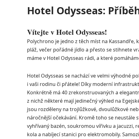
Hotel Odysseas: Příbě
Vítejte v Hotel Odysseas!
Polychrono je jedno z těch míst na Kassandře, k
pláž, večer pořádné jídlo a přesto se stihnete v
máme v Hotel Odysseas rádi, a které pomáháme
Hotel Odysseas se nachází ve velmi výhodné polo
i vaši rodinu či přátele! Díky moderní infrastru
Konkrétně má 40 zrekonstruovaných a elegantní
z nichž některé mají jedinečný výhled na Egejské
jsou rozděleny na trojlůžkové, dvoulůžkové nebo
náročnější očekávání.
Kromě toho se neustále s
vyhřívaný bazén, soukromou vířivku a jacuzzi, r
kola a nabíjecí stanici pro elektromobily. Samo