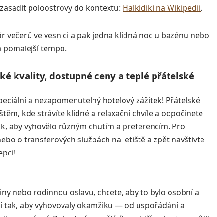
 zasadit poloostrovy do kontextu:
Halkidiki na Wikipedii
.
r večerů ve vesnici a pak jedna klidná noc u bazénu nebo
 a pomalejší tempo.
é kvality, dostupné ceny a teplé přátelské
eciální a nezapomenutelný hotelový zážitek! Přátelské
těm, kde strávíte klidné a relaxační chvíle a odpočinete
k, aby vyhovělo různým chutím a preferencím. Pro
bo o transferových službách na letiště a zpět navštivte
epci!
tiny nebo rodinnou oslavu, chcete, aby to bylo osobní a
í tak, aby vyhovovaly okamžiku — od uspořádání a