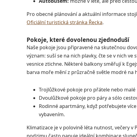
Autobusem:
možné v létě, ale před cestou 
Pro obecné plánování a aktuální informace stojí 
Oficiální turistická stránka Řecka
.
Pokoje, které dovolenou zjednoduší
Naše pokoje jsou připravené na skutečnou dovol
význam: suší se na nich plavky, čte se v nich ve
vesnice ztichne. Některé balkony směřují k Ege
barva moře mění z průzračně světle modré na h
Trojlůžkové pokoje pro přátele nebo malé r
Dvoulůžkové pokoje pro páry a sólo cestov
Rodinné apartmány, když potřebujete víc
vybavením.
Klimatizace je v polovině léta nutnost, večery 
podzimu často panuje ideální kombinace slunečn