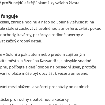
ě prožít nejdůležitější okamžiky vašeho života!
 funguje
idiki, zhruba hodinu a něco od Soluně v závislosti na
 ale stále si zachovává uvolněnou atmosféru, zvlášť pokud
 obchody, kavárny, pekárny a rodinné taverny v
vat každý drobný detail.
tiště v Soluni a pak autem nebo předem zajištěným
stíte město, a řízení na Kassandře je obvykle snadné
rpnu, počítejte s delší dobou na poslední úsek, protože
ování u pláže může být obzvlášť k večeru omezené.
ování mezi plážemi a večerní procházky po okolních
tické pro rodiny s batožinou a kočárky.