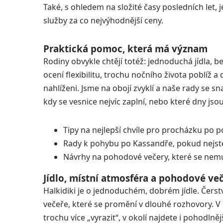
Také, s ohledem na složité časy posledních let, j
služby za co nejvýhodnější ceny.
Praktická pomoc, která má význam
Rodiny obvykle chtějí totéž: jednoduchá jídla, 
ocení flexibilitu, trochu nočního života poblíž a 
nahlíženi. Jsme na obojí zvyklí a naše rady se s
kdy se vesnice nejvíc zaplní, nebo které dny jsou 
Tipy na nejlepší chvíle pro procházku po 
Rady k pohybu po Kassandře, pokud nejste z
Návrhy na pohodové večery, které se nemu
Jídlo, místní atmosféra a pohodové ve
Halkidiki je o jednoduchém, dobrém jídle. Čerstv
večeře, které se promění v dlouhé rozhovory. V
trochu více „vyrazit“, v okolí najdete i pohodl