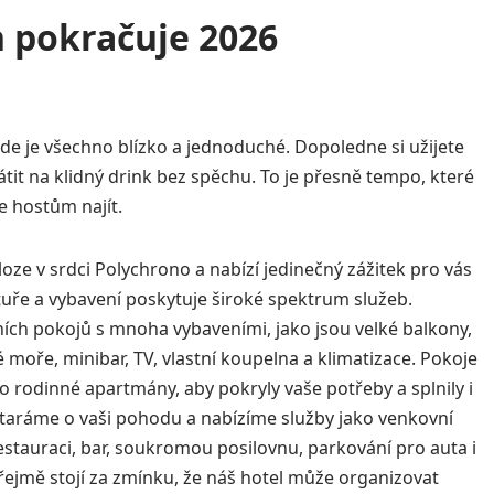
h pokračuje 2026
de je všechno blízko a jednoduché. Dopoledne si užijete
rátit na klidný drink bez spěchu. To je přesně tempo, které
 hostům najít.
ze v srdci Polychrono a nabízí jedinečný zážitek pro vás
ktuře a vybavení poskytuje široké spektrum služeb.
ch pokojů s mnoha vybaveními, jako jsou velké balkony,
 moře, minibar, TV, vlastní koupelna a klimatizace. Pokoje
 rodinné apartmány, aby pokryly vaše potřeby a splnily i
taráme o vaši pohodu a nabízíme služby jako venkovní
estauraci, bar, soukromou posilovnu, parkování pro auta i
zřejmě stojí za zmínku, že náš hotel může organizovat