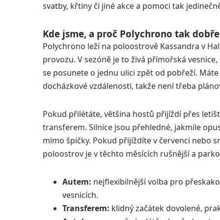
svatby, křtiny či jiné akce a pomoci tak jedinečn
Kde jsme, a proč Polychrono tak dobře
Polychrono leží na poloostrově Kassandra v Halk
provozu. V sezóně je to živá přímořská vesnice,
se posunete o jednu ulici zpět od pobřeží. Máte
docházkové vzdálenosti, takže není třeba pláno
Pokud přilétáte, většina hostů přijíždí přes le
transferem. Silnice jsou přehledné, jakmile opu
mimo špičky. Pokud přijíždíte v červenci nebo s
poloostrov je v těchto měsících rušnější a park
Autem:
nejflexibilnější volba pro přeskak
vesnicích.
Transferem:
klidný začátek dovolené, prak