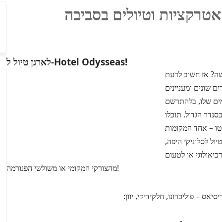
לארגן טיול ל-Hotel Odysseas!
שה? אז חשוב לדעת
 שונים ומעניינים
מים שלו, בלהתרשם
סנדר הגדול. תוכלו
טו – אחד המקומות
ל לסלוניקי היפה,
כיאולוגי או לטעום
מהצורקי המקומי או משולשי הפנורמה!
סיאס – פוליכרונו, חלקידיקי, יוון: