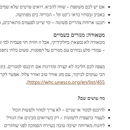
אם יש לכם משקפת – שווה להביא. רואים פרטים שלא שמים ל
באביב ובסתיו כדאי ג'קט קל – הבריזה בים מפתיעה.
תכננו ארוחת צהריים פשוטה – ימי שייט לפעמים מתארכים, ו
מטאורה: מנזרים בשמיים
מטאורה לא נמצאת בחלקידיקי, אבל זו חוויה חד פעמית למי שמ
– עמודי סלע גבוהים עם מנזרים על הפסגות, פשוט בלתי נתפ
מצפה לכם הליכה לא קצרה ומדרגות אם תיכנסו למנזרים. בקיץ
הכי נעימים לביקור, עם מזג אוויר טוב ואוויר צלול. אפשר 
.
https://whc.unesco.org/en/list/455/
מה עושים שם?
להיכנס למנזר או שניים – לא צריך למהר ולעשות הכול
לעצור בתצפית לתמונות – רק כשרואים מבינים את הגודל
ליהנות מארוחה ישיבה טובה בעיירה הסמוכה לפני שחוזרים