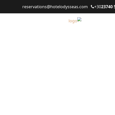
reservations@hotelodysseas.com
+30
23740 