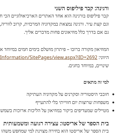
ורגינה: קבר פיליפוס השני
קבר פיליפוס בורגינה הוא אחד האתרים הארכיאולוגיים הכי חשו
וגם קצת עיר. ורגינה נמצאת במקדוניה המרכזית, קרוב לווריה
גם אם בדרך כלל מוזיאונים פחות מדברים אליך.
המוזיאון מקורה ברובו – פיתרון מושלם בימים חמים במיוחד או
היווני:
/Information/SitePages/view.aspx?iID=2692
שינויים, במיוחד בחגים.
למי זה מתאים
חובבי היסטוריה וסקרנים על מקדוניה העתיקה
משפחות שרוצות יום חווייתי בלי להתעייף
מטיילים שמעדיפים ביקור במוזיאון על הליכות ארוכות בשמש
בית הספר של אריסטו: עצירה רגועה ומשמעותית
בית הספר של אריסטו הוא בחירה מצוינת למי שמחפש משהו 