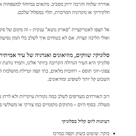
אווירה שלווה והרבה ירוק מסביב. מתאים במיוחד למשפחות א
חלקידיקי או מקדוניה המרכזית, תלוי במסלול שלכם.
אל תצפו לאטרקציית "פארק נושא" ענקית – זה מקום של סיפור, 
ואולי הליכה קצרה. אם לא בטוחים איך לשלב בלי המון נסיעה –
סלוניקי: שווקים, מוזיאונים ואנרגיה של עיר אמיתית
סלוניקי היא העיר הגדולה הקרובה ביותר אלינו, ותמיד נותנת 
צפוני-יווני תוסס – רחובות מלאים, בתי קפה וטיילת מושלמת 
השבוע קל יותר לשופינג ומוזיאונים.
רוב האורחים מעדיפים לשלב כמה נקודות עיקריות ולא לרוץ בל
מעולה. בסוף היום – מתוקים מקומיים כמו צורקי או משולשי פ
רעיונות ליום קליל בסלוניקי
בוקר: שיטוט בשוק וקפה במרכז