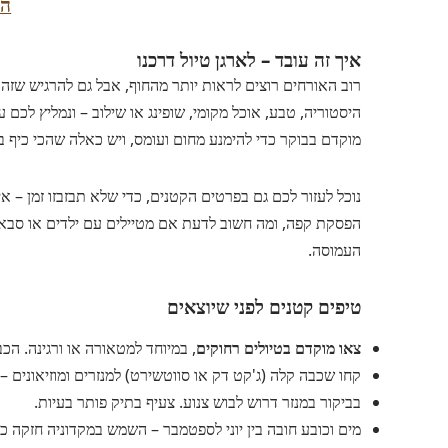
הז
איך זה עובד – לארגן טיול דרכנו
רוב האורחים רוצים לראות יותר מהחוף, אבל גם להרגיש שזה ק
היסטוריה, טבע, אוכל מקומי, שופינג או שילוב – ונמליץ לכם 
מוקדם בבוקר כדי להימנע מחום ועומס, ויש כאלה שהכי כיף 
נוכל לעזור לכם גם בפרטים הקטנים, כדי שלא תבזבזו זמן – א
הפסקת קפה, ומה חשוב לדעת אם מטיילים עם ילדים או סבא ו
העמוסה.
טיפים קטנים לפני שיוצאים
צאו מוקדם בטיולים רחוקים
, במיוחד למטאורה או ורגינה. הכב
קחו שכבה קלה (ג'קט דק או סווטשירט) למנזרים ומוזיאונים – 
בביקור במנזר דרוש לבוש צנוע. צעיף בתיק פותר בעיות.
מים וכובע חובה בין יוני לספטמבר – השמש במקדוניה חזקה כ