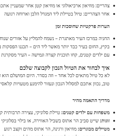
צהריים: מוזיאון ארכיאולוגי או מוזיאון קטן אחר שמעניין אתכ
אחר הצהריים: טיול בטיילת ליד המגדל הלבן וארוחה רגועה
הערות פרקטיות שחוסכות זמן
החניה במרכז העיר מאתגרת – נשמח להמליץ על אזורים שנוח 
בקיץ, החום בעיר כבד יותר מאשר ליד הים – תכננו הפסקות ב
עם ילדים קטנים, קחו תוכנית קצרה וגמישה – העיר מסקרנת 
איך לבחור את הטיול הנכון לקבוצה שלכם
לא כל טיול מתאים לכל אחד – וזה בסדר. היום המושלם הוא 
טוב, נכוון אתכם למסלול הנכון ונעזור להימנע מטעויות קלאס
מדריך התאמה מהיר
משפחות עם ילדים קטנים:
טיילת סלוניקי, עצירה תרבותית ק
זוגות:
שייט סביב הר אתוס בשביל האווירה, או בילוי בסלוניקי ל
מטיילים מבוגרים:
מוזיאון ורגינה, הר אתוס מהים וקצב רגוע