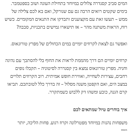
המים סביב קסנדרה צלולים במיוחד בתחילת העונה ושוב בספטמבר.
בימים שקטים רואים הרבה גם עם שנורקל, ואם בא לכם צלילה של
ממש – תעשו זאת עם מקצוענים ותבדקו את התנאים המקומיים. כשיש
רוח, הראות משתנה מהר – אז תישארו גמישים בתכניות, סבבה?
ואפשר גם לצאת לקרוזים יומיים במים הכחולים של מפרץ טורונאוס.
קרוזים יומיים הם דרך מהממת לראות את החוף בלי להסתבך עם נהיגה
וחניה. מפרץ טורונאוס נמצא בין קסנדרה לסיטוניה – תקבלו נופים
רחבים, עצירות לשחייה, ואווירת חופש אמיתית. רוב הקרוזים תלויים
במצב הים, ואם הקפטן משנה מסלול – זה בדרך כלל לטובתכם. תביאו
קרם הגנה, כובע ומשהו דק ללבוש כשמתקרר.
איך בוחרים טיול שמתאים לכם
משפחות נהנות במיוחד מפטרלונה וקרוז רגוע. פחות הליכה, יותר
גיוון.