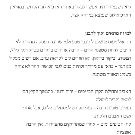
דיאון שבמורדותיו. אפשר לבקר באתר הארכיאולוגי הקדוש ובמוזיאון
הארכיאולוגי שנמצא במרחק קצר.
למי זה מתאים ואיך לתכנן
הר אולימפוס מושלם לחובבי טבע ולמי שרוצה הפסקה מהחוף. לא
חייבים להיות מטפסי הרים – הרבה אורחים בוחרים בטיול רגלי קליל,
תצפית, וביקור בדיאון, ואז חוזרים לים לקראת ערב. אם רוצים מסלול
מאתגר – כדאי עם מדריך ולהיות כנים לגבי הכושר. ההר לא צוחק
כשמזג האוויר משתנה.
האביב ותחילת הקיץ הכי יפים – ירוק ורענן. בהמשך הקיץ חם
למטה וקריר למעלה.
נעליים טובות חובה – נעלי ספורט למסלולים קלים, אבל אחרי
גשם האבנים חלקות.
קחו חטיפים ומים – אחרי שמתרחקים מהעיירות, אין הרבה
אופציות.