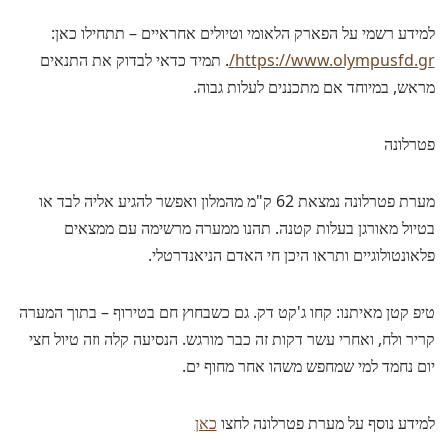
למידע רשמי על הפארק הלאומי וטיולים אחראיים – תתחילו כאן:
https://www.olympusfd.gr/
. תמיד כדאי לבדוק את התנאים
מראש, במיוחד אם מתכננים לעלות גבוה.
פטרלונה
מערת פטרלונה נמצאת 62 ק"מ מהמלון ואפשר להגיע אליה לבד או
בטיול מאורגן בעלות קטנה. תהנו ממערה מרשימה עם ממצאים
פלאונטולוגיים ותראו היכן חי האדם הניאנדרטלי.
טיפ קטן מאיתנו: קחו ג'קט דק. גם כשבחוץ חם בטירוף – בתוך המערה
קריר ולח, ואחרי עשר דקות זה כבר מורגש. הנסיעה קלה וזה טיול חצי
יום נחמד למי שמחפש משהו אחר מחוף ים.
למידע נוסף על מערת פטרלונה לחצו
כאן