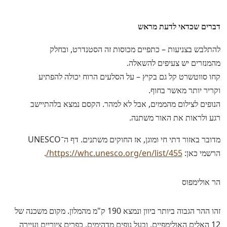
דברים שכדאי לדעת מראש
להתלבש בצניעות – כתפיים מכוסות זה הסטנדרט, ובחלק
מהמנזרים יש צעיפים להשאלה.
קחו סווטשרט קל גם בקיץ – על הסלעים הרוח יכולה להפתיע
וקריר יותר מאשר בחוף.
הנופים לצילום מהממים, אבל לא למהר. הקסם נמצא בלהתיישב
רגע ולראות את האור משתנה.
מדובר באזור דתי חי ומוגן, אז החוקים משתנים. דף ה־UNESCO
הרשמי כאן:
https://whc.unesco.org/en/list/455/
.
הר אולימפוס
זהו ההר הגבוה ביותר ביוון ונמצא 190 ק"מ מהמלון. מקום משכנה של
12 האלים האולימפיים, ובעל נופים מדהימים, כפרים ציוריים ועיירה