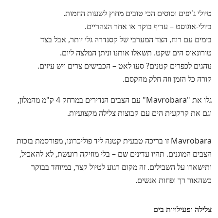
טיולי ג'יפים וסוסים הכי טובים מחוץ לשעות החמות.
ביולי-אוגוסט – עדיף בוקר או אחר הצהריים.
בימים עם רוח, הצד המערבי של קסנדרה גלי יותר, אבל בצד
טורונאוס הים שקט. תשאלו אותנו וניתן המלצה ליום.
נוהגים לכפרים קטנים? סעו לאט – הכבישים צרים ויש עיזים.
קורה כל הזמן וזה חלק מהקסם.
גלו את
Mavrobara
עם הצבים הנדירים במרחק 4 ק"מ מהמלון,
וגם את קרקעית הים עם קבוצות צלילה מקצועיות.
Mavrobara זו בריכה טבעית קטנה ליד פוליכרונו, מפורסמת בזכות
הצבים המוגנים. תהיו עדינים שם – בלי מוזיקה רועשת, לא להאכיל,
ותישארו על השבילים. זה מקום רגוע לטיול קצר, במיוחד בבוקר
כשהאור רך ופחות אנשים.
צלילה ופעילויות בים