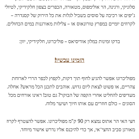
סלוניקי, ורגינה, הר אולימפוס, מטאורה, הכפרים בצפון חלקידיקי, לטיולי
ג'יפים או רכיבה על סוסים בשביל לגלות את כל הירוק של קסנדרה –
לקרוזים יומיים במפרץ טורונאוס או – צלילות מאורגנות במים הכחולים.
בדקו זמינות במלון אודיסיאס – פוליכרונו, חלקידיקי, יוון:
הזמינו עכשיו!
מפוליכרונו אפשר להגיע לחוף תוך דקות, לקפוץ לכפר הררי לארוחת
צהריים, או פשוט לצאת ליום גדוש. אוהבים לתכנן הכל מראש? אחלה.
מעדיפים להחליט אחרי הקפה של הבוקר? גם טוב! ראינו אורחים מכל
הסוגים – כולם חוזרים עם אותו חיוך ושיער מלוח.
חצי האי הר אתוס נמצא רק 90 ק"מ מפוליכרונו. אפשר להצטרף לקרוז
מאורגן סביב החצי־אי, אך כדי להיכנס אליו נדרש אישור מיוחד.