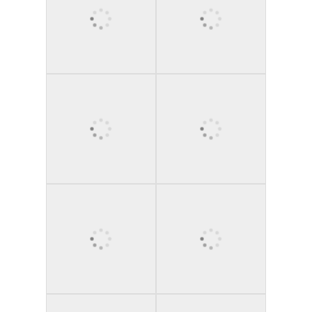
dzień
Calypso jest dla tych momentów, gdy nie chcesz
pełnego, siedzącego posiłku. Byłeś na słońcu, masz sól
na skórze i chcesz czegoś smacznego i prostego.
Przekąski jak pizza, club sandwich, jogurt z miodem czy
sałatki owocowe to klasyka z dobrego powodu. Łatwo
je przenieść z talerza na leżak i zadowolą wszystkich,
nie zmieniając obiadu w wielką produkcję.
Świetne dla rodzin:
szybka obsługa, znane smaki
i brak stresu, gdy maluch nagle jest głodny.
Świetne dla par: kawa i coś lekkiego, potem z
powrotem na basen z książką.
Świetne dla grup: zamów kilka różnych rzeczy,
dzielcie się nimi i nie przerywajcie dnia.