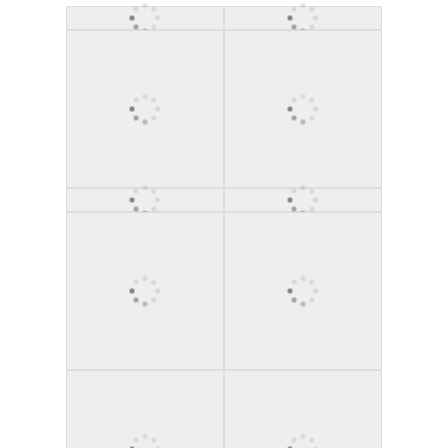
Przeżyj ekscytujące doznania smakowe w