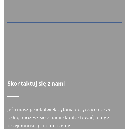
© 2021 Hotel Odysseas w Polychrono, Chalkidiki.