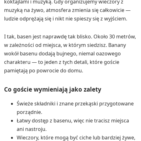
Rodzin z dziećmi, które potrzebują jedzenia o
przewidywalnych — albo całkiem
nieprzewidywalnych — porach.
Par, które wolą lekkie lunche i długie wieczory.
Starszych podróżnych, którzy cenią wygodę blisko
i bez dodatkowego chodzenia w upale.
Gości, którzy przyjechali dla morza i chcą spędzać
więcej czasu w stroju kąpielowym niż w
samochodzie.
Najczęściej zadawane pytania
Jakie opcje jedzenia i napojów są wyróżnione