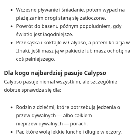
Search
Kategorie
API request failed. Check Logs.
Atrakcje
Boczny widok na morze
Czarter jachtów
Hotel w Polichrono