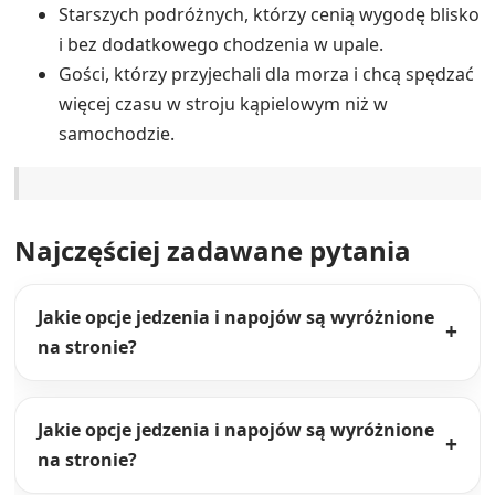
Jedzenie i tawerny
Kassandra (Chalkidiki)
Plaże
Pokoje
Pokoje rodzinne
Pokoje Standard
Polichrono
Porady podróżnicze
Rezerwacja bezpośrednia