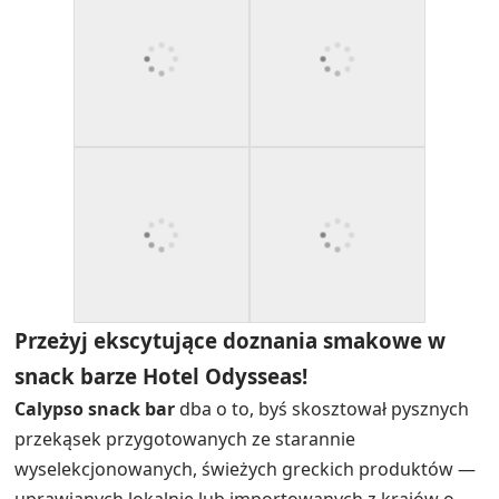
Kawa, koktajle i letni nastrój
W Chalkidiki kawa to mały rytuał. Niektórzy goście chcą
mocnej i szybkiej, inni woleliby usiąść i patrzeć na
basen. Później Calypso zmienia się w prawdziwy
wakacyjny bar z orzeźwiającymi, tropikalnymi
koktajlami i muzyką. Gdy organizujemy wieczory z
muzyką na żywo, atmosfera zmienia się całkowicie —
ludzie odprężają się i nikt nie spieszy się z wyjściem.
I tak, basen jest naprawdę tak blisko. Około 30 metrów,
w zależności od miejsca, w którym siedzisz. Banany
wokół basenu dodają bujnego, niemal oazowego
charakteru — to jeden z tych detali, które goście
pamiętają po powrocie do domu.
Co goście wymieniają jako zalety