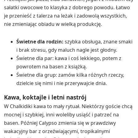
miejscach może sprawiać trudności, a najładniejsze
miejsca szybko się zapełniają.
Dla gości, którzy lubią elastyczne dni, dobrze
sprawdzają się zwykle takie rozwiązania:
Wczesne pływanie i śniadanie, potem wypad na
plażę zanim drogi staną się zatłoczone.
Powrót do basenu późnym popołudniem, gdy
światło jest łagodniejsze.
Przekąska i koktajle w Calypso, a potem kolacja w
Ithaki, jeśli masz ją w pakiecie lub masz ochotę na
coś pełniejszego.
Dla kogo najbardziej pasuje Calypso
Calypso pasuje niemal wszystkim, ale szczególnie
dobrze sprawdza się dla: