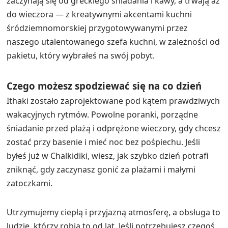
zaczynają się od greckiego śniadania i kawy, a trwają aż
do wieczora — z kreatywnymi akcentami kuchni
śródziemnomorskiej przygotowywanymi przez
naszego utalentowanego szefa kuchni, w zależności od
pakietu, który wybrałeś na swój pobyt.
Czego możesz spodziewać się na co dzień
Ithaki zostało zaprojektowane pod kątem prawdziwych
wakacyjnych rytmów. Powolne poranki, porządne
śniadanie przed plażą i odprężone wieczory, gdy chcesz
zostać przy basenie i mieć noc bez pośpiechu. Jeśli
byłeś już w Chalkidiki, wiesz, jak szybko dzień potrafi
zniknąć, gdy zaczynasz gonić za plażami i małymi
zatoczkami.
Utrzymujemy ciepłą i przyjazną atmosferę, a obsługa to
ludzie, którzy robią to od lat. Jeśli potrzebujesz czegoś