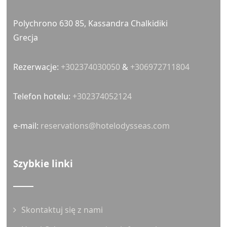
Wszelkie prawa zastrzeżone –
projekt strony
autorstwa UnderLab.gr