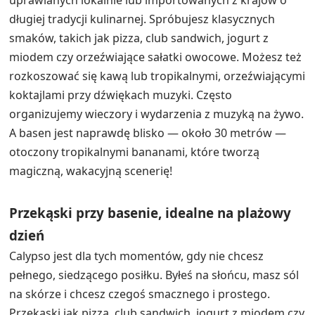
Świeże składniki i znane przekąski przygotowane
porządnie.
Łatwy dostęp z basenu, więc nie tracisz miejsca
ani nastroju.
Wieczory, które mogą być ciche lub bardziej żywe,
w zależności od nocy.
Sceneria, która daje wakacyjny klimat nawet w
czerwcu i wrześniu.
Praktyczne uwagi dla spokojniejszego
pobytu
Jeśli planujesz zwiedzanie poza hotelem, Calypso jest
wygodny do planowania: wypij kawę przed wyjściem
lub zjedz szybką przekąskę po powrocie, zamiast
śpieszyć się szukać miejsca na zewnątrz w godzinach
szczytu. W szczycie sezonu parkowanie w popularnych