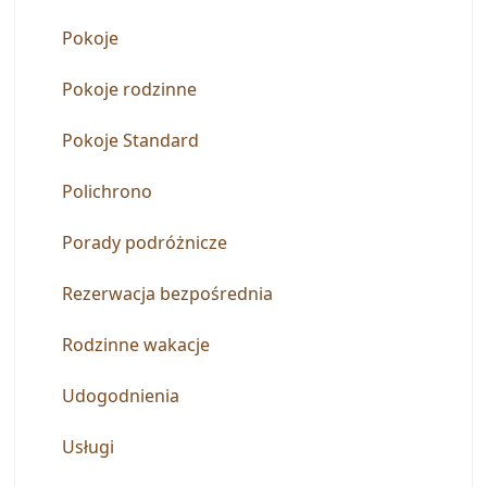
Jeśli masz jakiekolwiek pytania dotyczące naszych
usług, możesz się z nami skontaktować, a my z
przyjemnością Ci pomożemy
Polychrono 630 85, Kassandra Chalkidiki
Grecja
Rezerwacje:
+302374030050
&
+306972711804
Telefon hotelu:
+302374052124
e-mail:
reservations@hotelodysseas.com