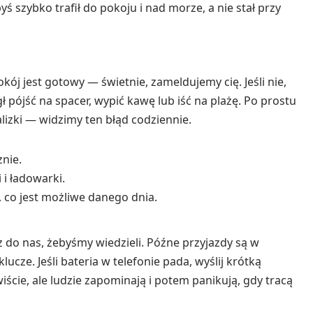
ś szybko trafił do pokoju i nad morze, a nie stał przy
okój jest gotowy — świetnie, zameldujemy cię. Jeśli nie,
ójść na spacer, wypić kawę lub iść na plażę. Po prostu
izki — widzimy ten błąd codziennie.
znie.
 i ładowarki.
y, co jest możliwe danego dnia.
sz do nas, żebyśmy wiedzieli. Późne przyjazdy są w
cze. Jeśli bateria w telefonie pada, wyślij krótką
ście, ale ludzie zapominają i potem panikują, gdy tracą