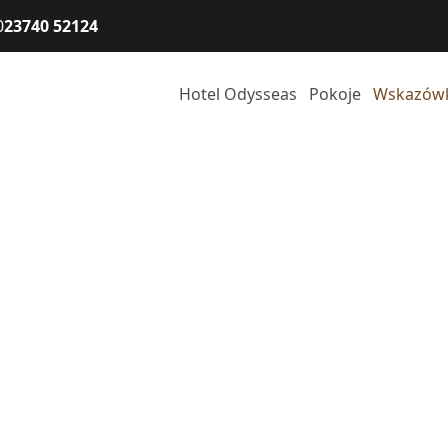
0
23740 52124
Hotel Odysseas
Pokoje
Wskazówk