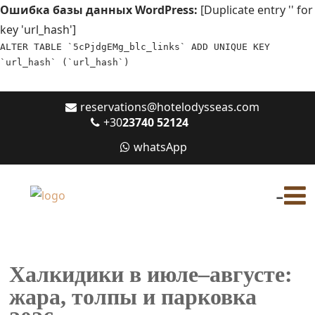
Ошибка базы данных WordPress:
[Duplicate entry '' for
key 'url_hash']
ALTER TABLE `5cPjdgEMg_blc_links` ADD UNIQUE KEY
`url_hash` (`url_hash`)
reservations@hotelodysseas.com
+30
23740 52124
whatsApp
-
Халкидики в июле–августе:
жара, толпы и парковка