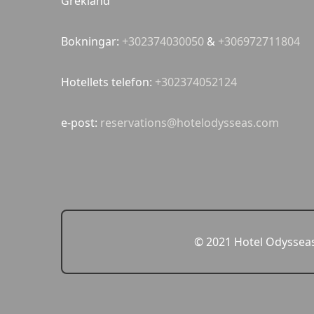
Grekland
Bokningar:
+302374030050
&
+306972711804
Hotellets telefon:
+302374052124
e-post:
reservations@hotelodysseas.com
© 2021 Hotel Odysseas 