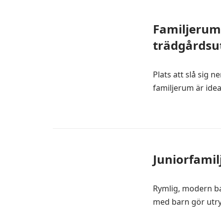
Familjerum
trädgårdsut
Plats att slå sig 
familjerum är ideal
Juniorfamil
Rymlig, modern bas
med barn gör utrym