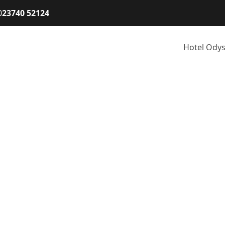
0
23740 52124
Hotel Ody