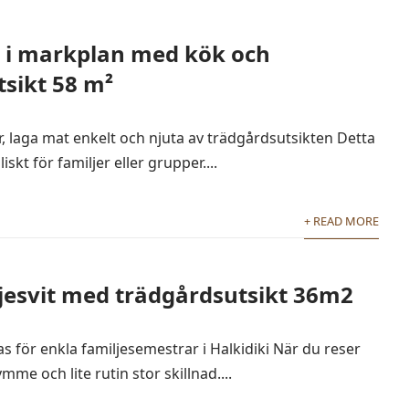
 i markplan med kök och
sikt 58 m²
ner, laga mat enkelt och njuta av trädgårdsutsikten Detta
iskt för familjer eller grupper....
+ READ MORE
jesvit med trädgårdsutsikt 36m2
 för enkla familjesemestrar i Halkidiki När du reser
me och lite rutin stor skillnad....