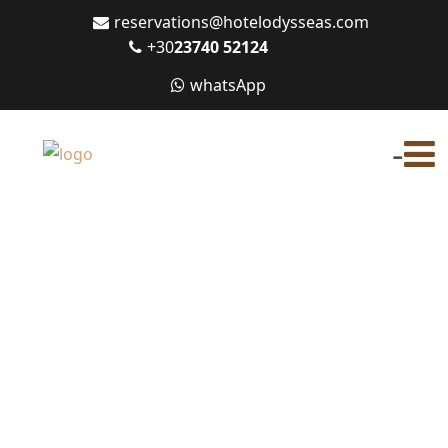
reservations@hotelodysseas.com
+30
23740 52124
whatsApp
-